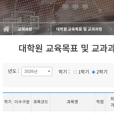
교과과정
대학원 교육목표 및 교과과정
대학원 교육목표 및 교과과정
학부 교과연계도
학부 교육목표
학부 교과과정
학과소개
교과과정
학사정보
정보광장
커뮤니티
대학원 교육목표 및 교과
년도 :
학기 :
1학기
2학기
학기
이수구분
과목코드
과목명
학점