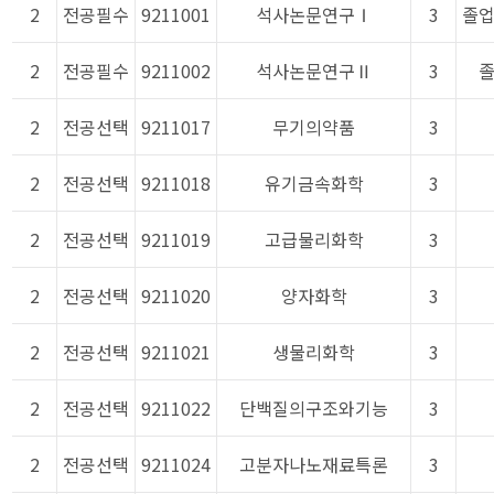
2
전공필수
9211001
석사논문연구Ⅰ
3
졸
2
전공필수
9211002
석사논문연구Ⅱ
3
2
전공선택
9211017
무기의약품
3
2
전공선택
9211018
유기금속화학
3
2
전공선택
9211019
고급물리화학
3
2
전공선택
9211020
양자화학
3
2
전공선택
9211021
생물리화학
3
2
전공선택
9211022
단백질의구조와기능
3
2
전공선택
9211024
고분자나노재료특론
3