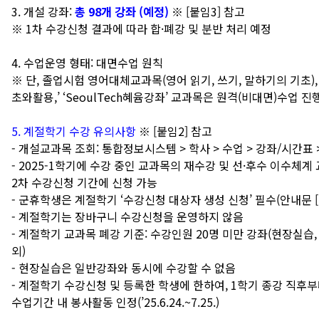
3. 개설 강좌:
총 98개 강좌 (예정)
※ [붙임3] 참고
※ 1차 수강신청 결과에 따라 합·폐강 및 분반 처리 예정
4. 수업운영 형태: 대면수업 원칙
※ 단, 졸업시험 영어대체교과목(영어 읽기, 쓰기, 말하기의 기초)
초와활용,’ ‘SeoulTech혜윰강좌’ 교과목은 원격(비대면)수업 진
5. 계절학기 수강 유의사항
※ [붙임2] 참고
- 개설교과목 조회: 통합정보시스템 > 학사 > 수업 > 강좌/시간표
- 2025-1학기에 수강 중인 교과목의 재수강 및 선·후수 이수체계
2차 수강신청 기간에 신청 가능
- 군휴학생은 계절학기 ‘수강신청 대상자 생성 신청’ 필수(안내문 [
- 계절학기는 장바구니 수강신청을 운영하지 않음
- 계절학기 교과목 폐강 기준: 수강인원 20명 미만 강좌(현장실습
외)
- 현장실습은 일반강좌와 동시에 수강할 수 없음
- 계절학기 수강신청 및 등록한 학생에 한하여, 1학기 종강 직후
수업기간 내 봉사활동 인정(’25.6.24.~7.25.)