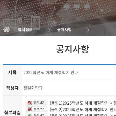
학사정보
공지사항
학과소개
교과과정
학사정보
정보광장
커뮤니티
공지사항
학사일정
공지사항
제목
2025학년도 하계 계절학기 안내
작성자
정밀화학과
(붙임1)2025학년도 하계 계절학기 시행
(붙임2)2025학년도 하계 계절학기 안
첨부파일
(붙임3)2025학년도 하계 계절학기 